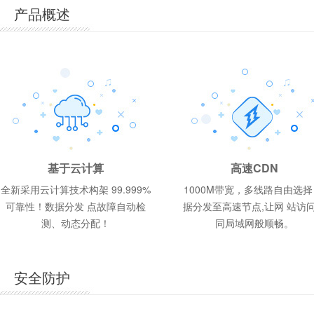
产品概述
香
ASP.NET商用型 1G
香港体验型 200M
云峰A型 1G
398
188
98
元/年
元/年
元/年
网页空间
1G
1G
25G
50G
10G
MSSQL 100M
MSSQL 50M
Mysql 50M
2G
1G
1G
基于云计算
高速CDN
网页空间
网页空间
每月流量
每月流量
每月流量
数据库配置
数据库配置
数据库配置
网页空间
网页空间
网页空间
全新采用云计算技术构架 99.999%
1000M带宽，多线路自由选择
可靠性！数据分发 点故障自动检
据分发至高速节点,让网 站访
操作系统:
操作系统:
操作系统:
操作系统:
操作系统:
操作系统:
Windows2012、Windows2008、
Windows2012、Windows2008
Windows2012、Windows2008、
Wind
Linux
Wind
Linux
Linux
测、动态分配！
同局域网般顺畅。
数据库:
数据库:
数据库:
数据库:
SQL Server 2008、MySQL5
SQL S
MySQ
SQL S
数据库:
数据库:
SQL Server 2008、MySQL5
MySQL5
支持语言:
支持语言:
支持语言:
支持语言:
Html/asp/php/cgi/aspx
Html/a
Jsp
Html/a
支持语言:
支持语言:
Html/asp/php/cgi/aspx
Html/asp/php/cgi
安全防护
机房地区:
机房地区:
机房地区:
机房地区:
国内电信
国内多
国内双
港台
机房地区:
机房地区:
国内双线/BGP机房
港台机房
赠送邮箱:
赠送邮箱:
赠送邮箱:
赠送邮箱:
5G
5G
5G
5G
赠送邮箱:
赠送邮箱:
5G
5G