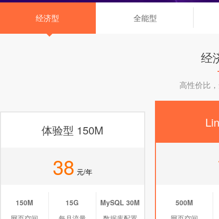
经济型
全能型
◆
经
高性价比，
Li
体验型 150M
38
元/年
150M
15G
MySQL 30M
500M
网页空间
每月流量
数据库配置
网页空间