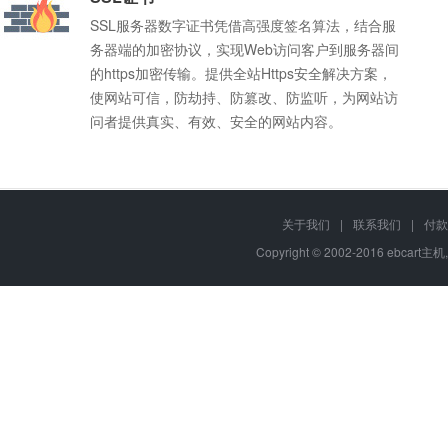
SSL服务器数字证书凭借高强度签名算法，结合服
务器端的加密协议，实现Web访问客户到服务器间
的https加密传输。提供全站Https安全解决方案，
使网站可信，防劫持、防篡改、防监听，为网站访
问者提供真实、有效、安全的网站内容。
关于我们
|
联系我们
|
付款
Q
我不懂程序，能使用ebcart主机的虚拟主机吗？
Copyright © 2002-2016 ebcart主机
您好，我们所有的
虚拟主机
都自带强大的管理面板，即使你不懂程序
A
老品牌
推荐使用我司的
云建站
、
成品网站
，不用懂程序，只需要添加网站
15年品质保障，主机严选品
牌，市场份额持续增长
Q
ebcart主机的虚拟主机支持多站点吗？
你好，我们的虚拟主机部分型号是支持多站点的，具体到各个型号，
A