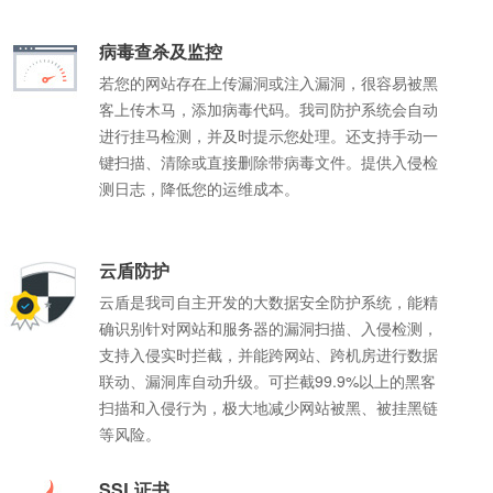
空间大小:
空间大小:
空间大小:
空间大小:
1G+赠送100M
2G+赠
1G+赠
1G+赠
空间大小:
空间大小:
1G+赠送200M
200M+赠送40M
病毒查杀及监控
立即购买
查看详情
立即购
立即购
立即购
若您的网站存在上传漏洞或注入漏洞，很容易被黑
立即购买
立即购买
查看详情
查看详情
客上传木马，添加病毒代码。我司防护系统会自动
进行挂马检测，并及时提示您处理。还支持手动一
键扫描、清除或直接删除带病毒文件。提供入侵检
测日志，降低您的运维成本。
云盾防护
云盾是我司自主开发的大数据安全防护系统，能精
确识别针对网站和服务器的漏洞扫描、入侵检测，
支持入侵实时拦截，并能跨网站、跨机房进行数据
联动、漏洞库自动升级。可拦截99.9%以上的黑客
扫描和入侵行为，极大地减少网站被黑、被挂黑链
等风险。
SSL证书