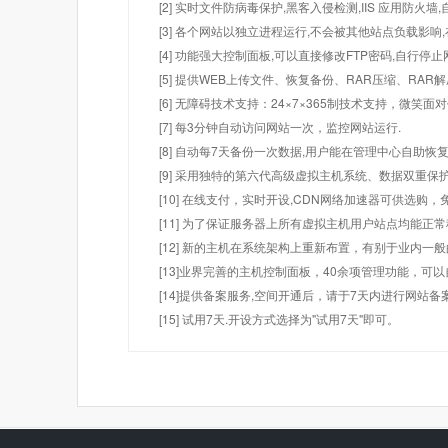
[2] 实时文件防病毒保护,黑客入侵检测,IIS 应用防火
[3] 各个网站以独立进程运行,不会被其他站点负载影响,
[4] 功能强大控制面板,可以直接修改FTP密码,自行停
[5] 提供WEB上传文件、恢复备份、RAR压缩、R
[6] 无障碍技术支持：24×7×365制技术支持，微笑面
[7] 每3分钟自动访问网站一次，监控网站运行.
[8] 自动每7天备份一次数据,用户能在管理中心自助恢复
[9] 采用独特的第六代高级虚拟主机系统、数据双重保
[10] 在线支付，实时开设,CDN网络加速器可供选
[11] 为了保证服务器上所有虚拟主机用户站点均能正
[12] 新的主机在系统架构上重新布置，有别于业内一
[13]业界完善的主机控制面板，40余项管理功能，可
[14]提供备案服务,空间开通后，请于7天内进行网站备
[15] 试用7天.开设方式选择为"试用7天"即可。