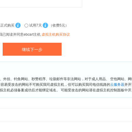
正式购买
试用7天
（收费5元）
我已阅读并同意ebcart主机
虚拟主机购买协议
、外挂、钓鱼网站、秒赞程序、垃圾邮件等非法网站，对于成人用品、 空包网站、
险容易受攻击的网站不可购买我司虚拟主机，但可以购买我司电信线路的
云服务器
并开
拟主机必须备案成功后才能绑定域名。 可能受攻击的网站请在虚拟主机控制面板中开启“