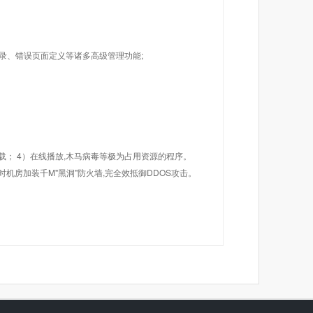
目录、错误页面定义等诸多高级管理功能;
载； 4）在线播放,木马病毒等极为占用资源的程序。
机房加装千M"黑洞"防火墙,完全效抵御DDOS攻击。