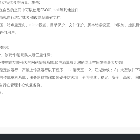
墙,自动抵抗各类病毒、攻击;
在自己的空间中可以使用FSO和jmail等其他控件;
止网站,自行绑定域名,修改网站缺省文档;
AR解压、站点重定向、mime设置、目录保护、文件保护、脚本错误设置、ip限制、虚拟
对任何用户。
数据;
护、软硬件/透明防火墙三重保障;
购，免费赠送功能强大的网站情报系统,如虎添翼般让您的网上空间发挥最大功效!
常稳定的运行，严禁上传及运行以下程序：1）聊天室； 2）江湖游戏； 3）大型软件下
般的传统单机系统，服务器群前端加装硬件防火墙，全面提速，稳定、安全、高效。 同时
以自行在管理中心恢复备份。
案。