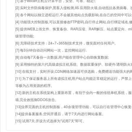
[1] 基于ebcart主机云计算平台，安全、可靠、稳定!;
[2] 实时文件防病毒保护,黑客入侵检测,IIS 应用防火墙,自动抵抗各类病毒、
[3] 各个网站以独立进程运行,不会被其他站点负载影响,在自己的空间中可以使用
[4] 功能强大控制面板,可以直接修改FTP密码,自行停止网站,自行绑定域名,
[5] 提供WEB上传文件、恢复备份、RAR压缩、RAR解压、站点重定向
级管理功能;
[6] 无障碍技术支持：24×7×365制技术支持，微笑面对任何用户。
[7] 每3分钟自动访问网站一次，监控网站运行.
[8] 自动每7天备份一次数据,用户能在管理中心自助恢复数据;
[9] 采用独特的第六代高级虚拟主机系统、数据双重保护、软硬件/透明防火
[10] 在线支付，实时开设,CDN网络加速器可供选购，免费赠送功能强大
[11] 为了保证服务器上所有虚拟主机用户站点均能正常稳定的运行，严禁上
等极为占用资源的程序。
[12] 新的主机在系统架构上重新布置，有别于业内一般的传统单机系统，
墙,完全效抵御DDOS攻击。
[13]业界完善的主机控制面板，40余项管理功能，可以自行在管理中心恢
[14]提供备案服务,空间开通后，请于7天内进行网站备案。
[15] 试用7天.开设方式选择为"试用7天"即可。