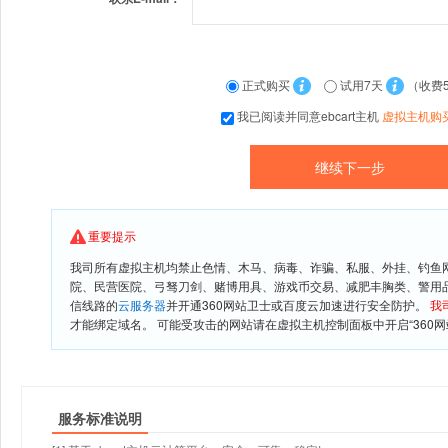
正式购买
试用7天
（收费
我已阅读并同意ebcart主机
虚拟主机购
重要提示
我司所有虚拟主机均禁止色情、木马、病毒、诈骗、私服、外挂、钓鱼
院、民营医院、弓驽刀剑、赌博用具、游戏币交易、减肥丰胸类、警用
信线路的
云服务器
并开通360网站卫士或百度云加速进行安全防护。
我
才能绑定域名。 可能受攻击的网站请在虚拟主机控制面板中开启“360网
服务标准说明