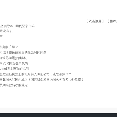
【 双击滚屏 】 【
推荐
业邮局V5.0网页登录代码
经没有了。
章
机如何升级？
司域名修改解析后的生效时间问题
主机常见问题(jsp版本)
局V5.0网页登录代码
p.net版本设置的说明
想把在新网注册的域名转入你们公司，该怎么操作？
国际域名和国内域名？国际域名和国内域名各有多少种后缀？
员间余款转移的规定