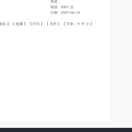
来源：
阅读：
6901
次
日期：
2007-06-19
朋友
】 【
收藏
】 【
打印
】 【
关闭
】 【 字体：
大
中
小
】