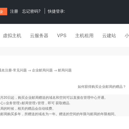
注册
忘记密码?
快捷登录:
虚拟主机
云服务器
VPS
主机租用
云建站
域名注册-常见问题
→
企业邮局问题
→ 邮局问题
如何获得购买企业邮局的赠品？
年6月20日起，购买企业邮局赠送的域名和空间可以直接在管理中心开通。
心>业务管理>邮局管理>管理，即可 获取赠品.
邮局的时候，相关的赠品会自动续费。
果邮局购买多年，所赠送的域名为一年。赠送的空间的年限与邮局的年限相同。