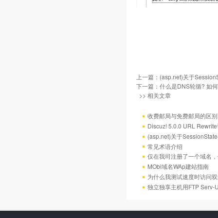
上一篇：
(asp.net)关于Sess
下一篇：
什么是DNS轮循? 如
>> 相关文章
收费邮局与免费邮局的区别
Discuz! 5.0.0 URL Rewr
(asp.net)关于Session
常见术语介绍
仅在我司注册了一个域名，
MObi域名WAp建站指南
为什么我测试速度时访问双
独立独享主机用FTP Serv