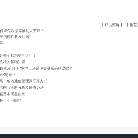
【 双击滚屏 】 【
推荐
何避免数据库被别人下载？
见的邮件收发问题!
章
分每个邮箱空间大小？
机相关基础知识
我修改了FTP密码，还是说登录密码错误呢？
MX记录？
案－各地通信管理局联系方式
信内容诊断分析及解决办法
箱基本问题集锦
释：企业邮箱