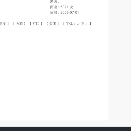
来源：
阅读：
6371
次
日期：
2006-07-01
朋友
】 【
收藏
】 【
打印
】 【
关闭
】 【 字体：
大
中
小
】