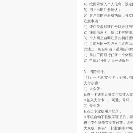
4）按提示输入个人信息，设定
5）用户自助注册确认；
6）客户自助注册成功后，可立
注意事项：
1）证件类型和证件号码必须与
2）注册信用卡、贷记卡时需输
3）个人网上自助注册的初始密
4）目前对同一客户只允许自助
方法二：柜台申请（适用任何
1）前往工商银行任何一个储蓄
2）申请24小时之后开通服务；
3、招商银行。
（1）一卡通/支付卡（全国，
支付步骤：
1）大众版：
a.将一卡通里足额支付款转入
b.输入支付卡（一网通）号码
2）专业版：
a.点击专业版用户登录；
b.系统自动下载数字证书后，即
进行支付操作首次支付前，请
大众版：拥有“一卡通”的客户可