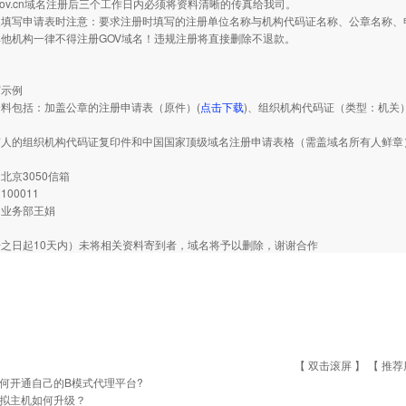
gov.cn域名注册后三个工作日内必须将资料清晰的传真给我司。
写申请表时注意：要求注册时填写的注册单位名称与机构代码证名称、公章名称、申
他机构一律不得注册GOV域名！违规注册将直接删除不退款。
写示例
包括：加盖公章的注册申请表（原件）(
点击下载
)、组织机构代码证（类型：机关
有人的组织机构代码证复印件和中国国家顶级域名注册申请表格（需盖域名所有人鲜章
北京3050信箱
00011
：业务部王娟
之日起10天内）未将相关资料寄到者，域名将予以删除，谢谢合作
【 双击滚屏 】 【
推荐
何开通自己的B模式代理平台?
拟主机如何升级？