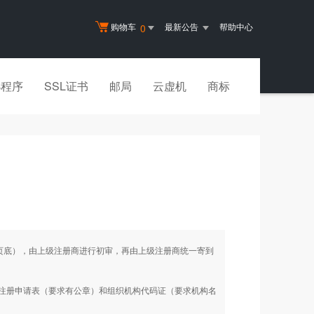
购物车
最新公告
帮助中心
0
小程序
SSL证书
邮局
云虚机
商标
见页底），由上级注册商进行初审，再由上级注册商统一寄到
名注册申请表（要求有公章）和组织机构代码证（要求机构名