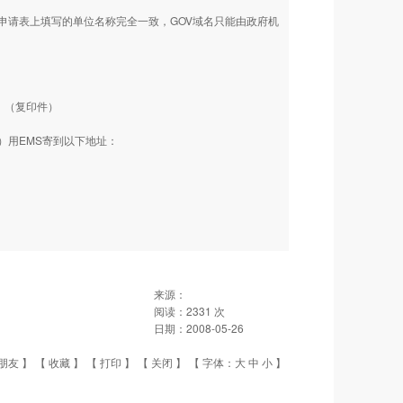
请表上填写的单位名称完全一致，GOV域名只能由政府机
）（复印件）
）用EMS寄到以下地址：
来源：
阅读：
2331
次
日期：
2008-05-26
朋友
】 【
收藏
】 【
打印
】 【
关闭
】 【 字体：
大
中
小
】