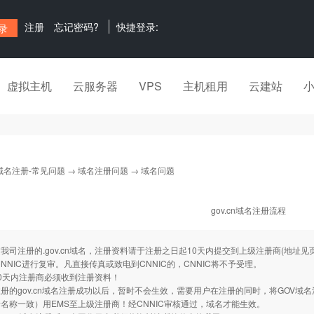
注册
忘记密码?
快捷登录:
虚拟主机
云服务器
VPS
主机租用
云建站
域名注册-常见问题
→
域名注册问题
→ 域名问题
gov.cn域名注册流程
注册的.gov.cn域名，注册资料请于注册之日起10天内提交到上级注册商(地址
，CNNIC进行复审。凡直接传真或致电到CNNIC的，CNNIC将不予受理。
0天内注册商必须收到注册资料！
gov.cn域名注册成功以后，暂时不会生效，需要用户在注册的同时，将GOV域
名称一致）用EMS至上级注册商！经CNNIC审核通过，域名才能生效。