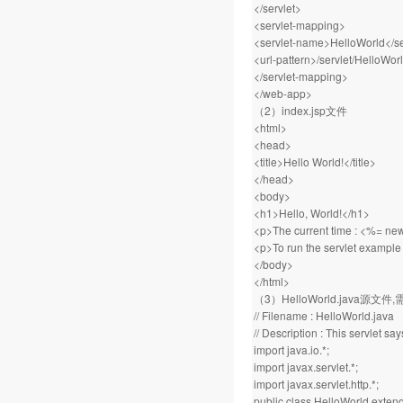
</servlet>
<servlet-mapping>
<servlet-name>HelloWorld</s
<url-pattern>/servlet/HelloWorl
</servlet-mapping>
</web-app>
（2）index.jsp文件
<html>
<head>
<title>Hello World!</title>
</head>
<body>
<h1>Hello, World!</h1>
<p>The current time : <%= new
<p>To run the servlet example 
</body>
</html>
（3）HelloWorld.java源文件
// Filename : HelloWorld.java
// Description : This servlet say
import java.io.*;
import javax.servlet.*;
import javax.servlet.http.*;
public class HelloWorld extend