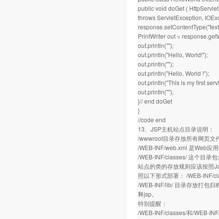
public void doGet ( HttpServl
throws ServletException, IOExc
response.setContentType("text/
PrintWriter out = response.getW
out.println("");
out.println("Hello, World!");
out.println("");
out.println("Hello, World !");
out.println("This is my first servl
out.println("");
}// end doGet
}
//code end
13、JSP主机站点目录说明：
/wwwroot目录存放所有网页文件
/WEB-INF/web.xml 
/WEB-INF/classes/ 这个目
站点的类的存放规则应该按照Java的
照以下形式部署： /WEB-INF/classe
/WEB-INF/lib/ 目录存放
释jsp。
特别提醒：
/WEB-INF/classes/