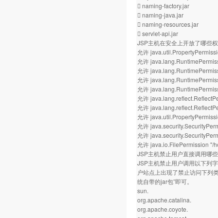
 naming-factory.jar
 naming-java.jar
 naming-resources.jar
 servlet-api.jar
JSP主机在安全上开放了哪些
允许 java.util.PropertyPermissi
允许 java.lang.RuntimePermiss
允许 java.lang.RuntimePermissi
允许 java.lang.RuntimePermiss
允许 java.lang.RuntimePermis
允许 java.lang.reflect.Reflect
允许 java.lang.reflect.ReflectPe
允许 java.util.PropertyPermissio
允许 java.security.SecurityPer
允许 java.security.SecurityPerm
允许 java.io.FilePermission "
JSP主机禁止用户直接调用哪
JSP主机禁止用户调用以下列字
户站点上出现了禁止访问下列类库的
统自带的jar包”即可。
sun.
org.apache.catalina.
org.apache.coyote.