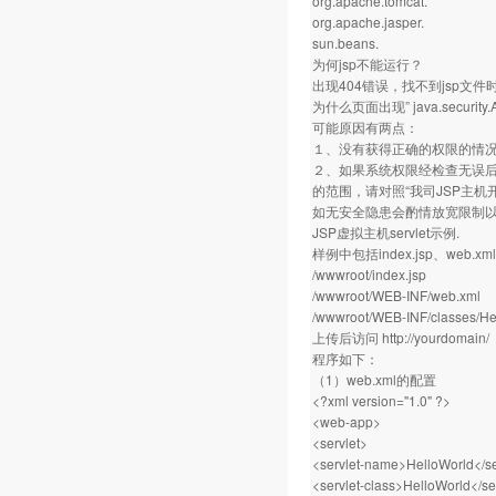
org.apache.tomcat.
org.apache.jasper.
sun.beans.
为何jsp不能运行？
出现404错误，找不到jsp文
为什么页面出现” java.security.Ac
可能原因有两点：
１、没有获得正确的权限的情
２、如果系统权限经检查无误后仍
的范围，请对照“我司JSP主
如无安全隐患会酌情放宽限制
JSP虚拟主机servlet示例.
样例中包括index.jsp、web.
/wwwroot/index.jsp
/wwwroot/WEB-INF/web.xml
/wwwroot/WEB-INF/classes/Hel
上传后访问
http://yourdomain/
程序如下：
（1）web.xml的配置
<?xml version="1.0" ?>
<web-app>
<servlet>
<servlet-name>HelloWorld</s
<servlet-class>HelloWorld</se