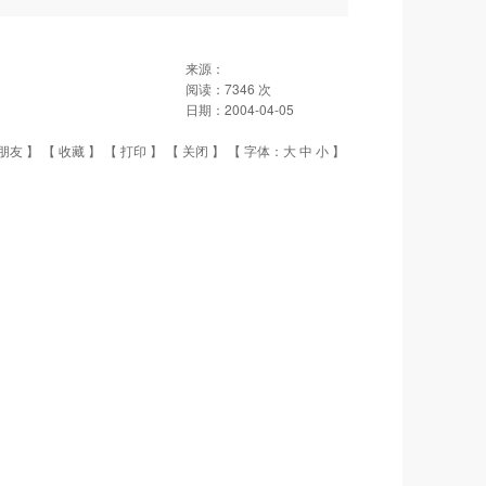
来源：
阅读：
7346
次
日期：
2004-04-05
朋友
】 【
收藏
】 【
打印
】 【
关闭
】 【 字体：
大
中
小
】