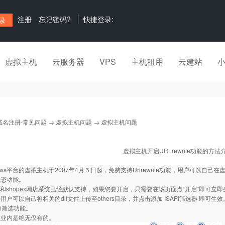
注册
忘记密码?
快捷登录:
虚拟主机
云服务器
VPS
主机租用
云建站
域名注册-常见问题
→
虚拟主机问题
→ 虚拟主机问题
虚拟主机开启URLrewrite功能的方法
ows平台的虚拟主机于2007年4月５日起，免费支持Urlrewrite功能，用户可以自己在
l静态功能。
z论坛和shopex网店系统已经默认支持，如果您要开启，只需要在该页面点“开启”即可立
户可以自己将相关的dll文件上传至others目录，并点击添加 ISAPI筛选器 即可生效
pi筛选功能。
在业内是绝无仅有的。