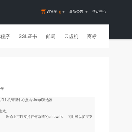
购物车
最新公告
帮助中心
0
小程序
SSL证书
邮局
云虚机
商标
介绍
虚拟主机管理中心点击>isapi筛选器
即生效。
。 理论上可以支持任何系统的urlrewrite, 同时可以扩展支