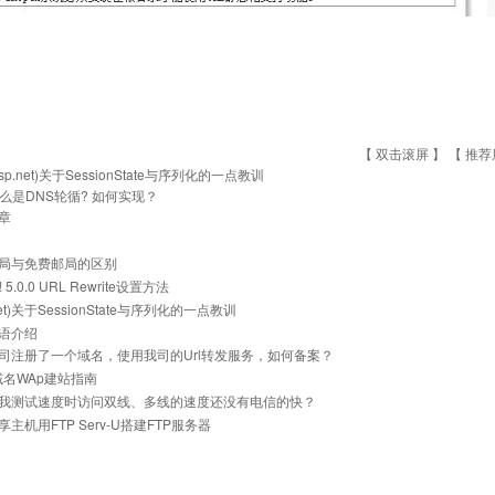
【 双击滚屏 】 【
推荐
asp.net)关于SessionState与序列化的一点教训
么是DNS轮循? 如何实现？
章
局与免费邮局的区别
z! 5.0.0 URL Rewrite设置方法
.net)关于SessionState与序列化的一点教训
语介绍
司注册了一个域名，使用我司的Url转发服务，如何备案？
i域名WAp建站指南
我测试速度时访问双线、多线的速度还没有电信的快？
主机用FTP Serv-U搭建FTP服务器